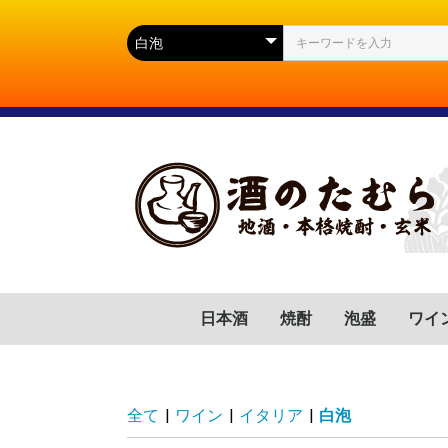
日本酒
焼酎
泡盛
ワイ
群馬県
滋賀県
福岡県
岐阜県
高知県
山口県
広島県
岩手県
宮城県
静岡県
長野県
山形県
茨城県
新潟県
芋(いも)
麦(むぎ)
蕎麦(そば)
胡麻(ごま)
黒糖(こくとう)
南瓜(かぼちゃ)
緑茶(りょくちゃ)
栗(くり)
沖縄県
フラ
イタ
スペ
ドイ
ポル
チリ
アル
アメ
南ア
全て
|
ワイン
|
イタリア
|
白泡