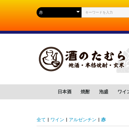
日本酒
焼酎
泡盛
ワイ
群馬県
滋賀県
福岡県
岐阜県
高知県
山口県
広島県
岩手県
宮城県
静岡県
長野県
山形県
茨城県
新潟県
芋(いも)
麦(むぎ)
蕎麦(そば)
胡麻(ごま)
黒糖(こくとう)
南瓜(かぼちゃ)
緑茶(りょくちゃ)
栗(くり)
沖縄県
フラ
イタ
スペ
ドイ
ポル
チリ
アル
アメ
南ア
全て
|
ワイン
|
アルゼンチン
|
赤