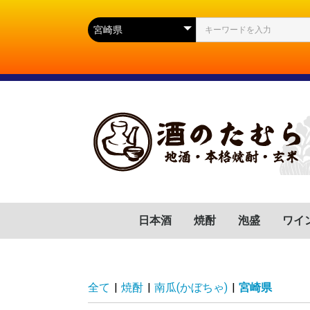
日本酒
焼酎
泡盛
ワイ
群馬県
滋賀県
福岡県
岐阜県
高知県
山口県
広島県
岩手県
宮城県
静岡県
長野県
山形県
茨城県
新潟県
芋(いも)
麦(むぎ)
蕎麦(そば)
胡麻(ごま)
黒糖(こくとう)
南瓜(かぼちゃ)
緑茶(りょくちゃ)
栗(くり)
沖縄県
フラ
イタ
スペ
ドイ
ポル
チリ
アル
アメ
南ア
全て
|
焼酎
|
南瓜(かぼちゃ)
|
宮崎県