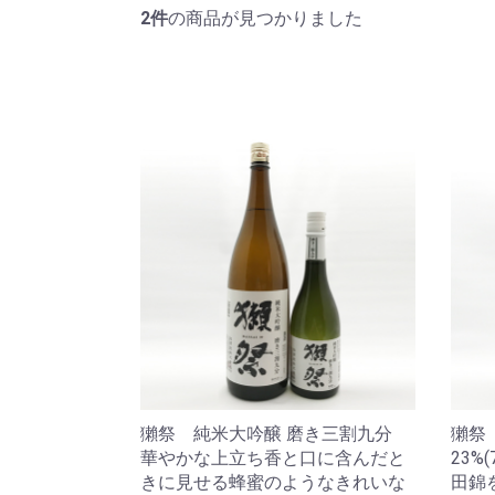
2件
の商品が見つかりました
獺祭 純米大吟醸 磨き三割九分
獺祭
華やかな上立ち香と口に含んだと
23%
きに見せる蜂蜜のようなきれいな
田錦