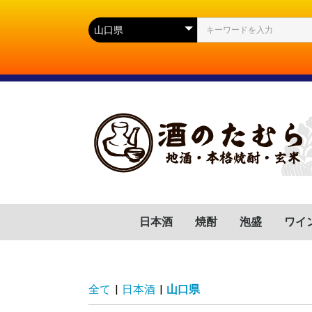
日本酒
焼酎
泡盛
ワイ
群馬県
滋賀県
福岡県
岐阜県
高知県
山口県
広島県
岩手県
宮城県
静岡県
長野県
山形県
茨城県
新潟県
芋(いも)
麦(むぎ)
蕎麦(そば)
胡麻(ごま)
黒糖(こくとう)
南瓜(かぼちゃ)
緑茶(りょくちゃ)
栗(くり)
沖縄県
フラ
イタ
スペ
ドイ
ポル
チリ
アル
アメ
南ア
全て
|
日本酒
|
山口県