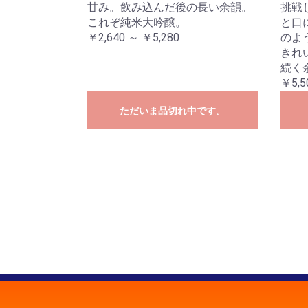
甘み。飲み込んだ後の長い余韻。
挑戦
これぞ純米大吟醸。
と口
￥2,640 ～ ￥5,280
のよ
きれ
続く
￥5,5
ただいま品切れ中です。