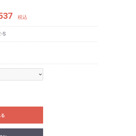
537
税込
2-S
れる