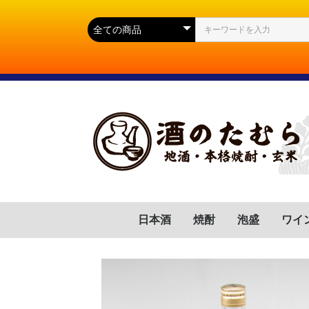
日本酒
焼酎
泡盛
ワイ
群馬県
滋賀県
福岡県
岐阜県
高知県
山口県
広島県
岩手県
宮城県
静岡県
長野県
山形県
茨城県
新潟県
芋(いも)
麦(むぎ)
蕎麦(そば)
胡麻(ごま)
黒糖(こくとう)
南瓜(かぼちゃ)
緑茶(りょくちゃ)
栗(くり)
沖縄県
フラ
イタ
スペ
ドイ
ポル
チリ
アル
アメ
南ア