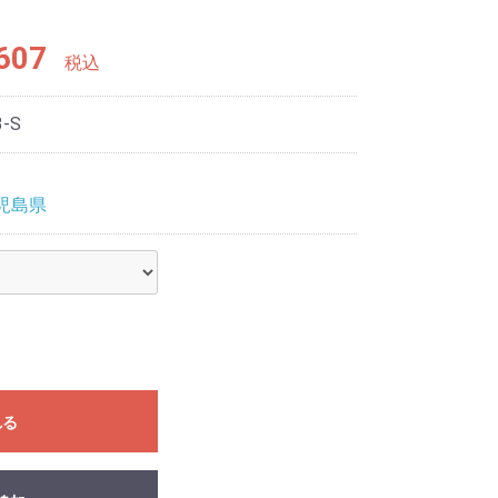
607
税込
3-S
児島県
れる