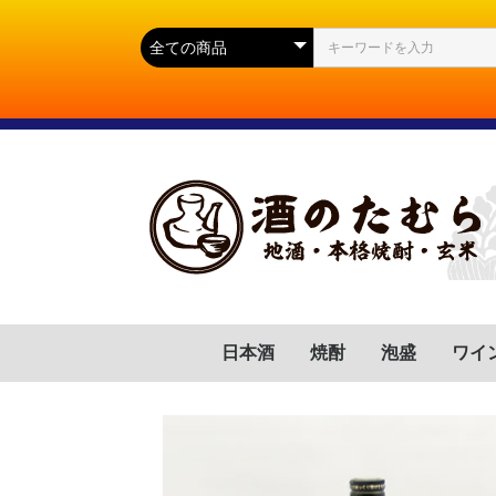
日本酒
焼酎
泡盛
ワイ
群馬県
滋賀県
福岡県
岐阜県
高知県
山口県
広島県
岩手県
宮城県
静岡県
長野県
山形県
茨城県
新潟県
芋(いも)
麦(むぎ)
蕎麦(そば)
胡麻(ごま)
黒糖(こくとう)
南瓜(かぼちゃ)
緑茶(りょくちゃ)
栗(くり)
沖縄県
フラ
イタ
スペ
ドイ
ポル
チリ
アル
アメ
南ア